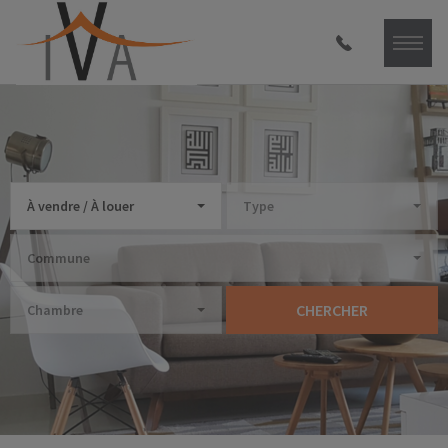
À vendre / À louer
Type
Commune
CHERCHER
Chambre