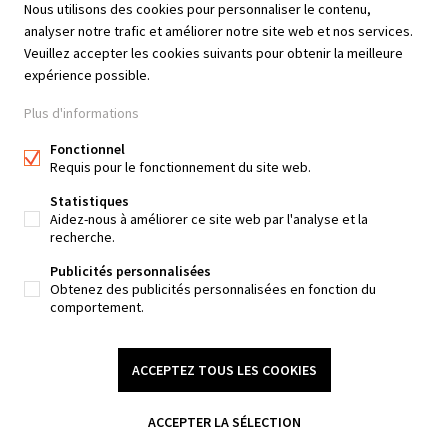
Nous utilisons des cookies pour personnaliser le contenu,
3
120m²
121m²
analyser notre trafic et améliorer notre site web et nos services.
Veuillez accepter les cookies suivants pour obtenir la meilleure
expérience possible.
Plus d'informations
IVA Immobilière Waterloo
IVA Immobilière Braine-
Fonctionnel
Requis pour le fonctionnement du site web.
l'Alleud
+32 2 850 03 63
Statistiques
+32 2 850 03 63
Aidez-nous à améliorer ce site web par l'analyse et la
recherche.
IVA Immobilière Braine-le-
Publicités personnalisées
Château
Obtenez des publicités personnalisées en fonction du
comportement.
+32 2 850 03 63
MODIFIER MES PRÉFÉRENCES COOKIES
ACCEPTEZ TOUS LES COOKIES
Conditions
Vie privée
ACCEPTER LA SÉLECTION